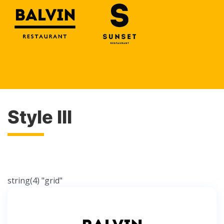
Style III
string(4) "grid"